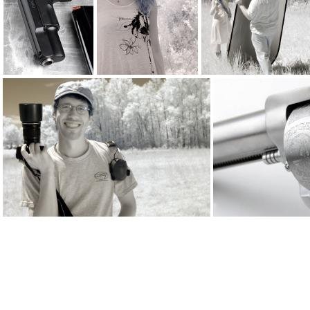
(287398) 75B 31
(287046) CRW 0099
(286894)
(266271) CRW 0186
(258277) Bis