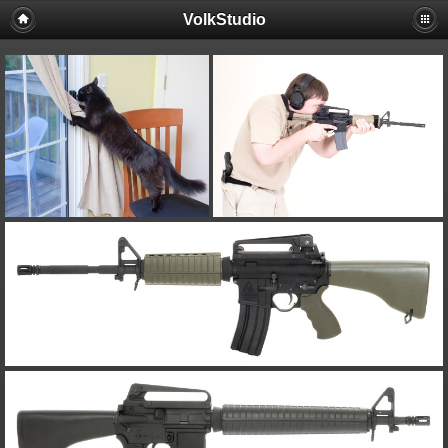
VolkStudio