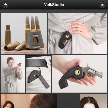
VolkStudio