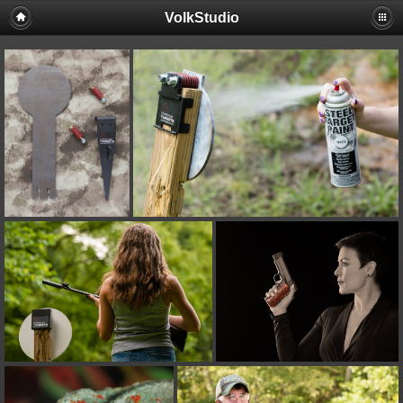
VolkStudio